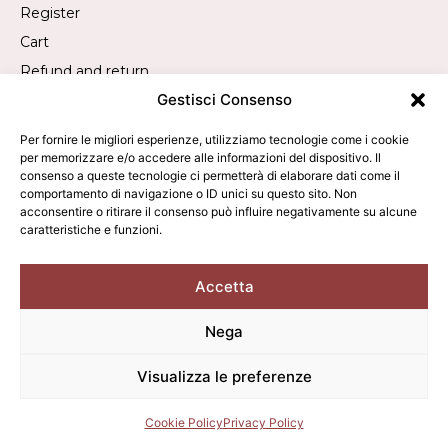
Register
Cart
Refund and return
Gestisci Consenso
Withdrawal request
Per fornire le migliori esperienze, utilizziamo tecnologie come i cookie
per memorizzare e/o accedere alle informazioni del dispositivo. Il
Contact
consenso a queste tecnologie ci permetterà di elaborare dati come il
comportamento di navigazione o ID unici su questo sito. Non
Call us:
+39 019 840 2305
acconsentire o ritirare il consenso può influire negativamente su alcune
caratteristiche e funzioni.
WhatsApp us:
+39 340 9473050
Write to us:
info@averla.it
Accetta
Nega
2026 © Averla - All rights reserved. - VAT: 01342010095
Visualizza le preferenze
Terms of sale
Privacy Policy
Cookie Policy
Cookie Policy
Privacy Policy