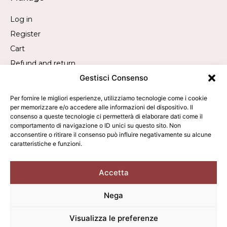
Log in
Register
Cart
Refund and return
Gestisci Consenso
Withdrawal request
Per fornire le migliori esperienze, utilizziamo tecnologie come i cookie
per memorizzare e/o accedere alle informazioni del dispositivo. Il
Contact
consenso a queste tecnologie ci permetterà di elaborare dati come il
comportamento di navigazione o ID unici su questo sito. Non
Call us:
+39 019 840 2305
acconsentire o ritirare il consenso può influire negativamente su alcune
caratteristiche e funzioni.
WhatsApp us:
+39 340 9473050
Write to us:
info@averla.it
Accetta
Nega
2026 © Averla - All rights reserved. - VAT: 01342010095
Visualizza le preferenze