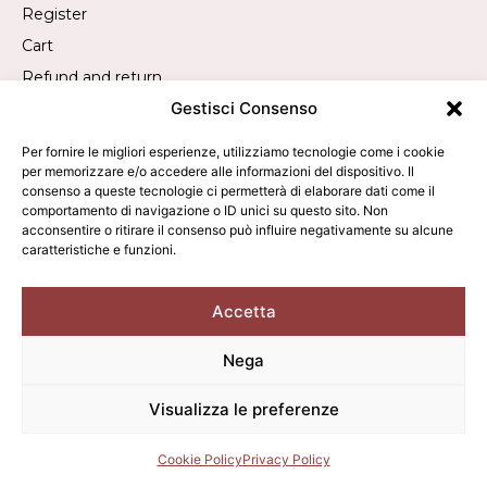
Register
Cart
Refund and return
Gestisci Consenso
Withdrawal request
Per fornire le migliori esperienze, utilizziamo tecnologie come i cookie
per memorizzare e/o accedere alle informazioni del dispositivo. Il
Contact
consenso a queste tecnologie ci permetterà di elaborare dati come il
comportamento di navigazione o ID unici su questo sito. Non
Call us:
+39 019 840 2305
acconsentire o ritirare il consenso può influire negativamente su alcune
caratteristiche e funzioni.
WhatsApp us:
+39 340 9473050
Write to us:
info@averla.it
Accetta
Nega
2026 © Averla - All rights reserved. - VAT: 01342010095
Visualizza le preferenze
Terms of sale
Privacy Policy
Cookie Policy
Cookie Policy
Privacy Policy