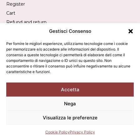
Register
Cart
Refund and return
Gestisci Consenso
Withdrawal request
Per fornire le migliori esperienze, utilizziamo tecnologie come i cookie
per memorizzare e/o accedere alle informazioni del dispositivo. Il
Contact
consenso a queste tecnologie ci permetterà di elaborare dati come il
comportamento di navigazione o ID unici su questo sito. Non
Call us:
+39 019 840 2305
acconsentire o ritirare il consenso può influire negativamente su alcune
caratteristiche e funzioni.
WhatsApp us:
+39 340 9473050
Write to us:
info@averla.it
Accetta
Nega
2026 © Averla - All rights reserved. - VAT: 01342010095
Visualizza le preferenze
Terms of sale
Privacy Policy
Cookie Policy
Cookie Policy
Privacy Policy