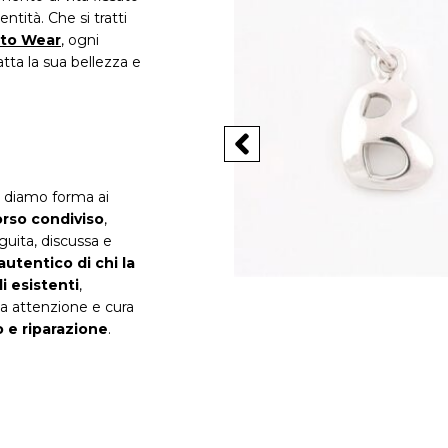
ntità. Che si tratti
 to Wear
, ogni
ta la sua bellezza e
e diamo forma ai
rso condiviso
,
eguita, discussa e
 autentico di chi la
li esistenti
,
sa attenzione e cura
 e riparazione
.