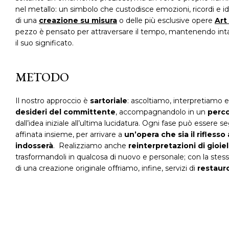
nel metallo: un simbolo che custodisce emozioni, ricordi e ide
di una
creazione su misura
o delle più esclusive opere
Art
pezzo è pensato per attraversare il tempo, mantenendo intat
il suo significato.
METODO
Il nostro approccio è
sartoriale
: ascoltiamo, interpretiamo 
desideri del committente
, accompagnandolo in un
perco
dall’idea iniziale all’ultima lucidatura. Ogni fase può essere s
affinata insieme, per arrivare a
un’opera che sia il riflesso
indosserà
. Realizziamo anche
reinterpretazioni di gioiel
trasformandoli in qualcosa di nuovo e personale; con la stes
di una creazione originale offriamo, infine, servizi di
restauro