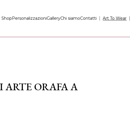
Shop
Personalizzazioni
Gallery
Chi siamo
Contatti
Art To Wear
I ARTE ORAFA A