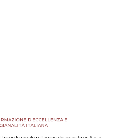
RMAZIONE D’ECCELLENZA E
GIANALITÀ ITALIANA
ttiamo le regole millenarie dei maestri orafi e le