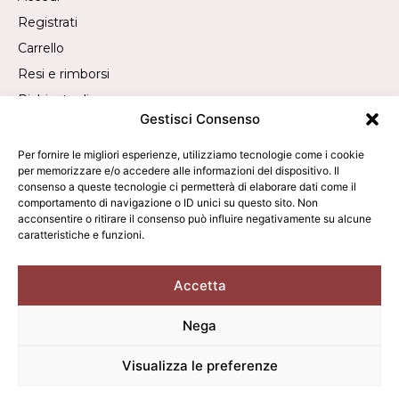
Registrati
Carrello
Resi e rimborsi
Richiesta di recesso
Gestisci Consenso
Contatti
Per fornire le migliori esperienze, utilizziamo tecnologie come i cookie
per memorizzare e/o accedere alle informazioni del dispositivo. Il
consenso a queste tecnologie ci permetterà di elaborare dati come il
Chiamaci:
+39 019 840 2305
comportamento di navigazione o ID unici su questo sito. Non
Manda un WhatsApp:
+39 340 9473050
acconsentire o ritirare il consenso può influire negativamente su alcune
caratteristiche e funzioni.
Scrivici:
info@averla.it
Accetta
Nega
2026 © Averla - Tutti i diritti sono riservati. - P.IVA:
01342010095
Visualizza le preferenze
Condizioni di vendita
Privacy Policy
Cookie Policy