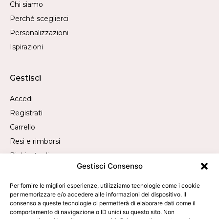
Chi siamo
Perché sceglierci
Personalizzazioni
Ispirazioni
Gestisci
Accedi
Registrati
Carrello
Resi e rimborsi
Richiesta di recesso
Gestisci Consenso
Contatti
Per fornire le migliori esperienze, utilizziamo tecnologie come i cookie
per memorizzare e/o accedere alle informazioni del dispositivo. Il
consenso a queste tecnologie ci permetterà di elaborare dati come il
Chiamaci:
+39 019 840 2305
comportamento di navigazione o ID unici su questo sito. Non