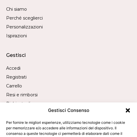
Chi siamo
Perché sceglierci
Personalizzazioni
Ispirazioni
Gestisci
Accedi
Registrati
Carrello
Resi e rimborsi
Richiesta di recesso
Gestisci Consenso
Contatti
Per fornire le migliori esperienze, utilizziamo tecnologie come i cookie
per memorizzare e/o accedere alle informazioni del dispositivo. Il
consenso a queste tecnologie ci permetterà di elaborare dati come il
Chiamaci:
+39 019 840 2305